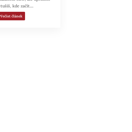
tušíš, kde začít....
řečíst článek