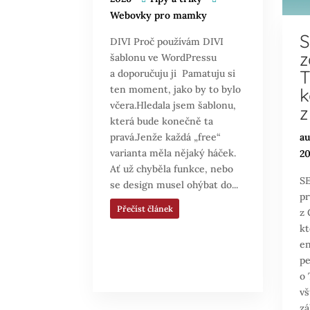
Webovky pro mamky
S
DIVI Proč používám DIVI
z
šablonu ve WordPressu
T
a doporučuju ji Pamatuju si
ten moment, jako by to bylo
k
včera.Hledala jsem šablonu,
z
která bude konečně ta
au
pravá.Jenže každá „free“
varianta měla nějaký háček.
20
Ať už chyběla funkce, nebo
SE
se design musel ohýbat do...
pr
Přečíst článek
z 
kt
en
pe
o 
vš
zá