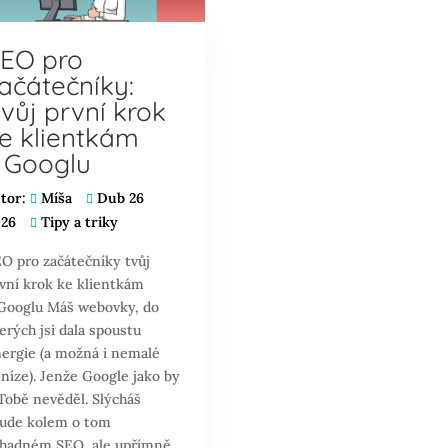
EO pro
ačátečníky:
vůj první krok
e klientkám
 Googlu
tor:
Míša
Dub 26
26
Tipy a triky
O pro začátečníky tvůj
vní krok ke klientkám
Googlu Máš webovky, do
erých jsi dala spoustu
ergie (a možná i nemalé
níze). Jenže Google jako by
Tobě nevěděl. Slýcháš
ude kolem o tom
hadném SEO, ale upřímně