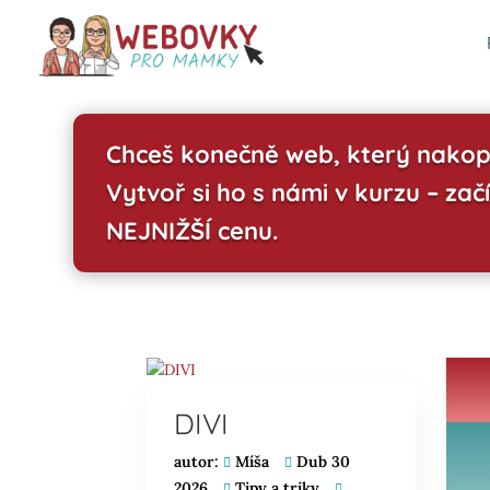
Chceš konečně web, který nakop
Vytvoř si ho s námi v kurzu – začí
NEJNIŽŠÍ cenu.
DIVI
autor:
Míša
Dub 30
2026
Tipy a triky