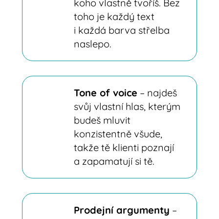
koho vlastně tvoříš. Bez
toho je každý text
i každá barva střelba
naslepo.
Tone of voice
– najdeš
svůj vlastní hlas, kterým
budeš mluvit
konzistentně všude,
takže tě klienti poznají
a zapamatují si tě.
Prodejní argumenty
–