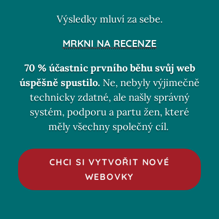
Výsledky mluví za sebe.
MRKNI NA RECENZE
70 % účastnic prvního běhu svůj web
úspěšně spustilo.
Ne, nebyly výjimečně
technicky zdatné, ale našly správný
systém, podporu a partu žen, které
měly všechny společný cíl.
CHCI SI VYTVOŘIT NOVÉ
WEBOVKY