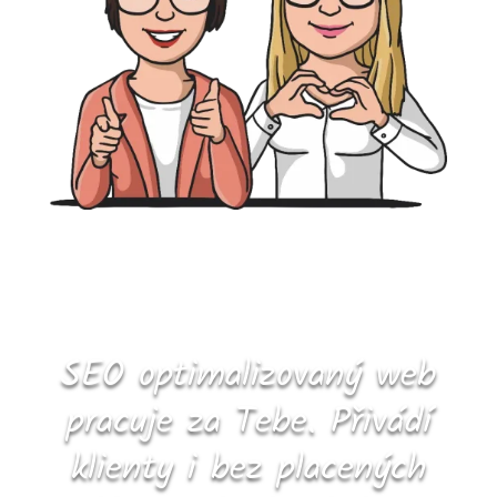
SEO optimalizovaný web
pracuje za Tebe. Přivádí
klienty i bez placených