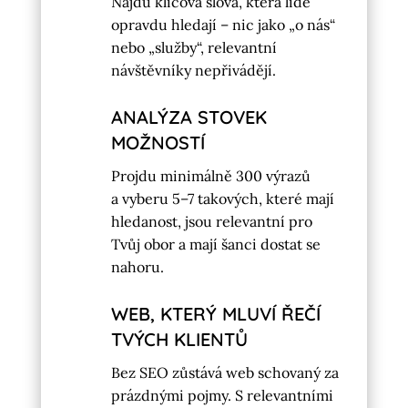
Najdu klíčová slova, která lidé
opravdu hledají – nic jako „o nás“
nebo „služby“, relevantní
návštěvníky nepřivádějí.
ANALÝZA STOVEK
MOŽNOSTÍ
Projdu minimálně 300 výrazů
a vyberu 5–7 takových, které mají
hledanost, jsou relevantní pro
Tvůj obor a mají šanci dostat se
nahoru.
WEB, KTERÝ MLUVÍ ŘEČÍ
TVÝCH KLIENTŮ
Bez SEO zůstává web schovaný za
prázdnými pojmy. S relevantními