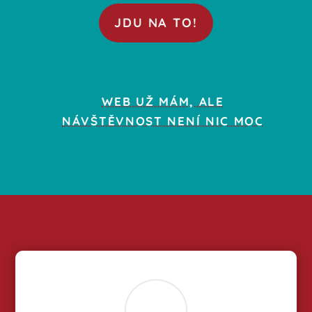
JDU NA TO!
WEB UŽ MÁM, ALE
NÁVŠTĚVNOST NENÍ NIC MOC