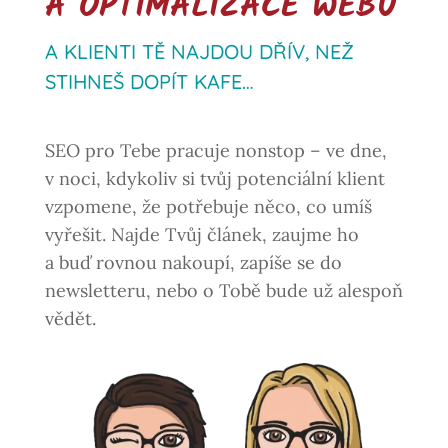
A OPTIMALIZACE WEBU
A KLIENTI TĚ NAJDOU DŘÍV, NEŽ
STIHNEŠ DOPÍT KAFE…
SEO pro Tebe pracuje nonstop – ve dne,
v noci, kdykoliv si tvůj potenciální klient
vzpomene, že potřebuje něco, co umíš
vyřešit. Najde Tvůj článek, zaujme ho
a buď rovnou nakoupí, zapíše se do
newsletteru, nebo o Tobě bude už alespoň
vědět.