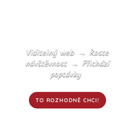
Viditelný web → Roste
návštěvnost → Přichází
poptávky
TO ROZHODNĚ CHCI!