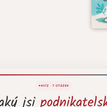
KVÍZ · 7 OTÁZEK
aký jsi
podnikatels