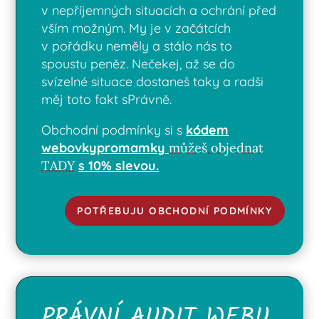
v nepříjemných situacích a ochrání před
vším možným. My je v začátcích
v pořádku neměly a stálo nás to
spoustu peněz. Nečekej, až se do
svízelné situace dostaneš taky a radši
měj toto fakt sPrávně.
Obchodní podmínky si s
kódem
webovkypromamky
můžeš objednat
TADY
s 10% slevou.
POTŘEBUJU OBCHODNÍ PODMÍNKY
PRÁVNÍ AUDIT WEBU