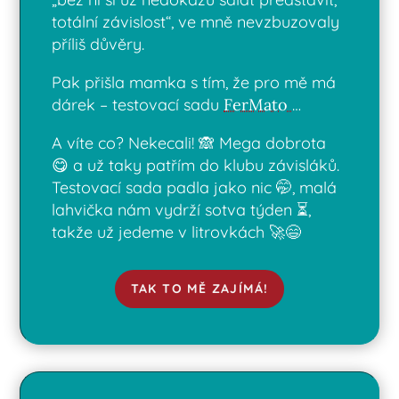
totální závislost“, ve mně nevzbuzovaly
příliš důvěry.
Pak přišla mamka s tím, že pro mě má
dárek – testovací sadu
FerMato
…
A víte co? Nekecali! 🙈 Mega dobrota
😋 a už taky patřím do klubu závisláků.
Testovací sada padla jako nic 🤭, malá
lahvička nám vydrží sotva týden ⏳,
takže už jedeme v litrovkách 🚀😄
TAK TO MĚ ZAJÍMÁ!