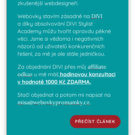
zkušenější webdesigneři.
Webovky stavím zásadně na
DIVI
a díky absolvování DIVI Stylist
Academy můžu tvořit opravdu pěkné
věci. Jsme si vědoma i negativních
názorů od uživatelů konkurenčních
řešení, za mě je ale stále jedničkou.
Za objednání DIVI přes můj
affiliate
odkaz
u mě máš
hodinovou konzultaci
v hodnotě 1000 Kč ZDARMA.
Stačí objednat a potom mi napsat na
misa@webovkypromamky.cz
.
PŘEČÍST ČLÁNEK