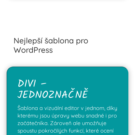
Nejlepší šablona pro
WordPress
DIVI –
JEDNOZNAČNĚ
Šablona a vizuální editor v jednom, díky
kterému jsou úpravy webu snadné i pro
začátečníka. Zároveň ale umožňuje
spoustu pokročilých funkcí, které ocení