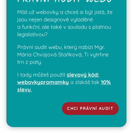
Máš už webovky a chceš si být jistá, že
jsou nejen designově vyladěné
a funkční, ale také v souladu s platnou
legislativou?
Právní audit webu, který nabízí Mgr.
Mária Chvajová Staňková, Ti vytrhne
trn z paty.
I tady můžeš použít
slevový kód:
webovkypromamky
a získáš tak
10%
slevu
.
CHCI PRÁVNÍ AUDIT