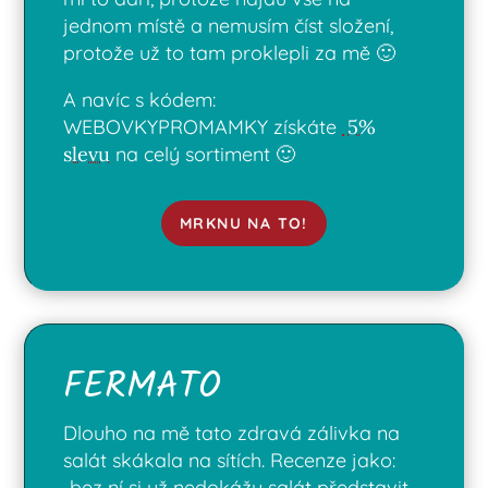
jednom místě a nemusím číst složení,
protože už to tam proklepli za mě 🙂
A navíc s kódem:
WEBOVKYPROMAMKY získáte
5%
slevu
na celý sortiment 🙂
MRKNU NA TO!
FERMATO
Dlouho na mě tato zdravá zálivka na
salát skákala na sítích. Recenze jako:
„bez ní si už nedokážu salát představit,