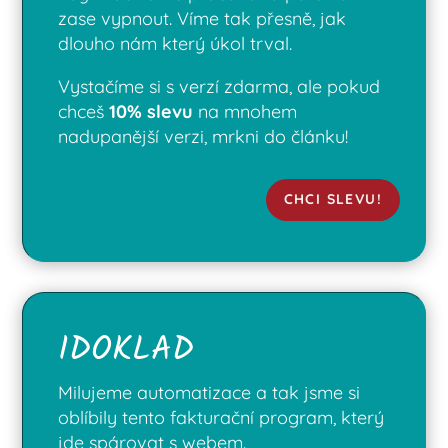
zase vypnout. Víme tak přesně, jak
dlouho nám který úkol trval.
Vystačíme si s verzí zdarma, ale pokud
chceš
10% slevu
na mnohem
nadupanější verzi, mrkni do článku!
CHCI SLEVU!
IDOKLAD
Milujeme automatizace a tak jsme si
oblíbily tento fakturační program, který
jde spárovat s webem.