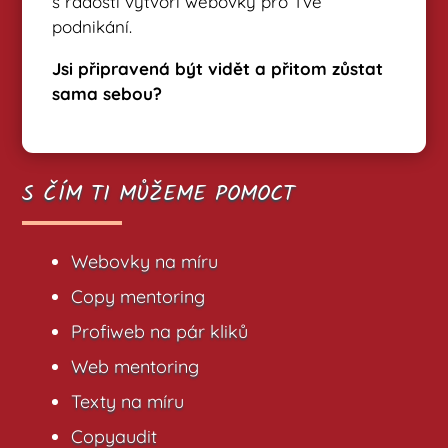
s radostí vytvoří webovky pro Tvé
podnikání.
Jsi připravená být vidět a přitom zůstat
sama sebou?
S ČÍM TI MŮŽEME POMOCT
Webovky na míru
Copy mentoring
Profiweb na pár kliků
Web mentoring
Texty na míru
Copyaudit