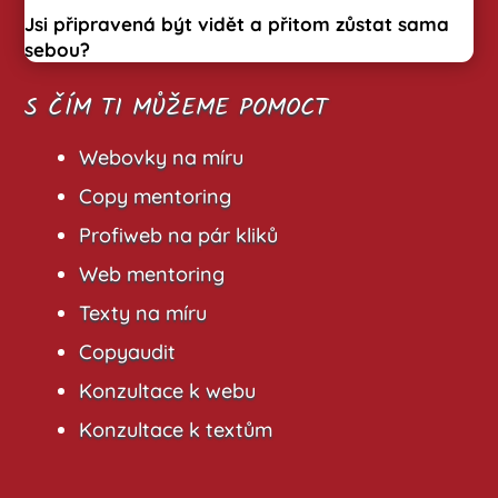
Jsi připravená být vidět a přitom zůstat sama
sebou?
S ČÍM TI MŮŽEME POMOCT
Webovky na míru
Copy mentoring
Profiweb na pár kliků
Web mentoring
Texty na míru
Copyaudit
Konzultace k webu
Konzultace k textům