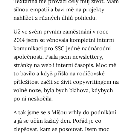
Textařina mě provází celý můj život. Mám
silnou empatii a baví mě na projekty
nahlížet z různých úhlů pohledu.
Už ve svém prvním zaměstnání v roce
2014 jsem se věnovala kompletní interní
komunikaci pro SSC jedné nadnárodní
společnosti. Psala jsem newslettery,
stránky na web i interní časopis. Moc mě
to bavilo a když přišla na rodičovské
příležitost začít se živit copywritingem na
volné noze, byla bych bláhová, kdybych
po ní neskočila.
A tak jsme se s Míšou vrhly do podnikání
a já se učím každý den. Pořád je co
zlepšovat, kam se posouvat. Jsem moc