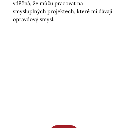
vděčná, že můžu pracovat na
smysluplných projektech, které mi dávají
opravdový smysl.
Už si představuješ, jaké
bude dostat nové
webovky na zlatém
podnose?