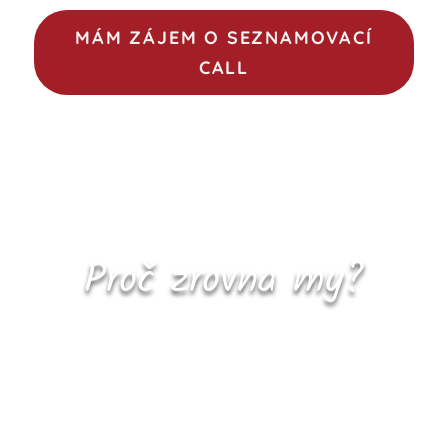
MÁM ZÁJEM O SEZNAMOVACÍ
CALL
Proč zrovna my?
Jsme kamarádky přes 20 let, na
společné cestě podnikáním jsme už
čtvrtým rokem.