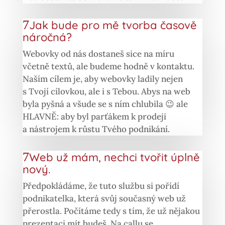
Jak bude pro mě tvorba časově
náročná?
Webovky od nás dostaneš sice na míru
včetně textů, ale budeme hodně v kontaktu.
Naším cílem je, aby webovky ladily nejen
s Tvojí cílovkou, ale i s Tebou. Abys na web
byla pyšná a všude se s ním chlubila 😉 ale
HLAVNĚ: aby byl parťákem k prodeji
a nástrojem k růstu Tvého podnikání.
Web už mám, nechci tvořit úplně
nový.
Předpokládáme, že tuto službu si pořídí
podnikatelka, která svůj současný web už
přerostla. Počítáme tedy s tím, že už nějakou
prezentaci mít budeš. Na callu se