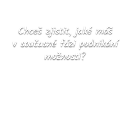
Chceš zjistit, jaké máš
v současné fázi podnikání
možnosti?