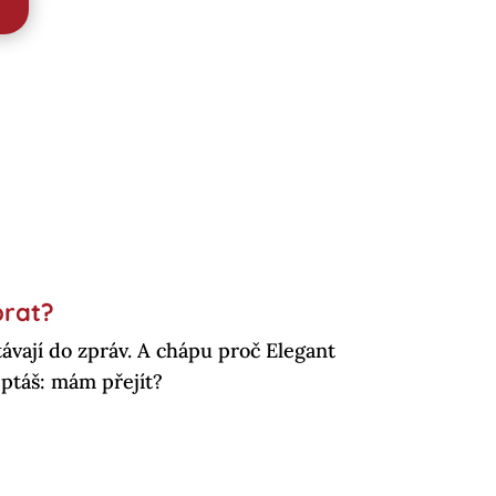
brat?
távají do zpráv. A chápu proč Elegant
 ptáš: mám přejít?