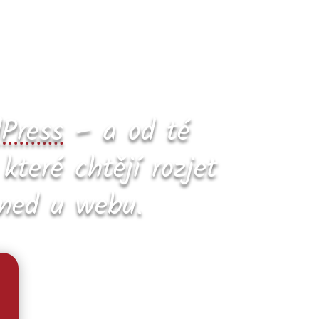
Press
– a od té
teré chtějí rozjet
hned u webu.