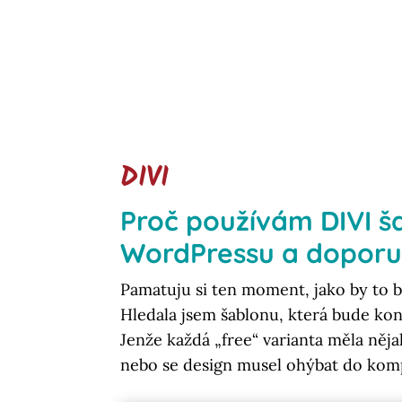
DIVI
Proč používám
DIVI š
WordPressu
a doporuč
Pamatuju si ten moment, jako by to b
Hledala jsem šablonu, která bude k
Jenže každá „free“ varianta měla něja
nebo se design musel ohýbat do komp