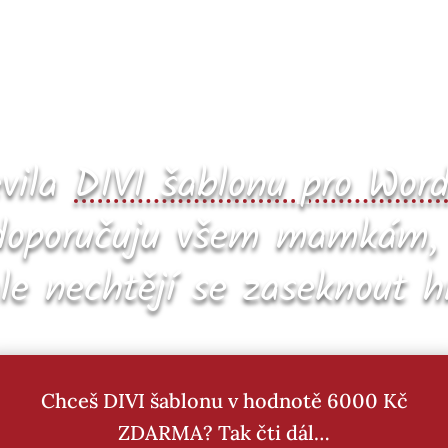
evila
DIVI šablonu pro Word
 doporučuju všem mamkám, k
ale nechtějí se zaseknout 
Chceš DIVI šablonu v hodnotě 6000 Kč
ZDARMA? Tak čti dál…