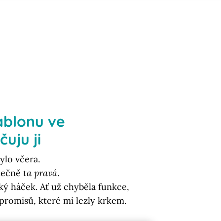
ablonu ve
uju ji
ylo včera.
onečně
ta pravá
.
ký háček. Ať už chyběla funkce,
romisů, které mi lezly krkem.