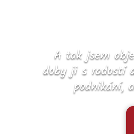
A tak jsem obj
doby ji s radostí
podnikání, 