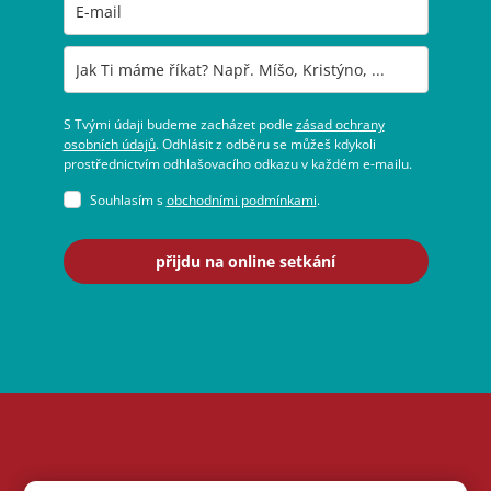
S Tvými údaji budeme zacházet podle
zásad ochrany
osobních údajů
. Odhlásit z odběru se můžeš kdykoli
prostřednictvím odhlašovacího odkazu v každém e-mailu.
Souhlasím s
obchodními podmínkami
.
přijdu na online setkání