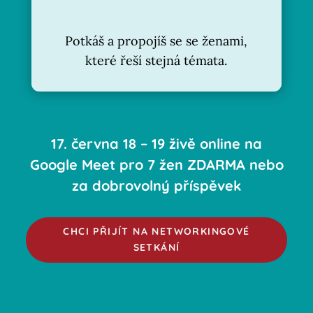
Potkáš a propojíš se se ženami,
které řeší stejná témata.
17. června 18 – 19 živě online na
Google Meet pro 7 žen ZDARMA nebo
za dobrovolný příspěvek
CHCI PŘIJÍT NA NETWORKINGOVÉ
SETKÁNÍ