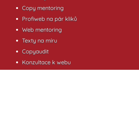
Copy mentoring
Profiweb na pár kliků
Web mentoring
Texty na míru
Copyaudit
Konzultace k webu
Konzultace k textům
DŮLEŽITÉ ODKAZY
Portfolio
VIP nabídka