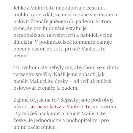
Jelikož MailerLite nepodporuje češtinu,
mohlo by se zdát, že není možné v e-mailech
oslovit čtenáře jménem (5. pádem). Přitom
víme, že pro budování vztahu je
personalizace newsletterů a nabídek velmi
důležitá. V podnikatelské komunitě panuje
obecný názor, že toto prostě MailerLite
neumí.
To bychom ale nebyly my, abychom se s tímto
tvrzením smířily. Našli jsme způsob, jak
naučit MailerLite česky – od teď už můžeš
oslovovat čtenáře 5. pádem.
Zajímá tě, jak na to? Sepsaly jsme podrobný
návod
Jak na vokativ v MailerLite
, ve kterém
i ty můžeš hacknout a naučit MailerLite
česky. Je jednoduchý a pochopitelný i pro
úplné začátečnice.