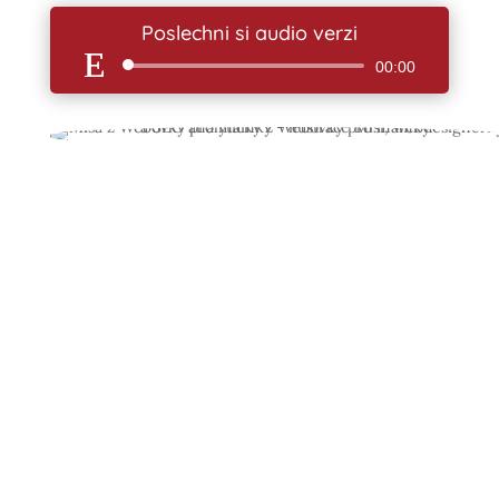
Poslechni si audio verzi
Audio
00:00
přehrávač
Díky e-mailingu máš
komunikaci s tvými
(potenciálními) klienty
pevně v rukou.