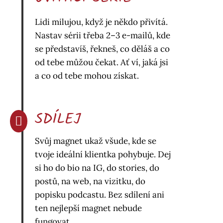
Lidi milujou, když je někdo přivítá.
Nastav sérii třeba 2–3 e-mailů, kde
se představíš, řekneš, co děláš a co
od tebe můžou čekat. Ať ví, jaká jsi
a co od tebe mohou získat.
SDÍLEJ

Svůj magnet ukaž všude, kde se
tvoje ideální klientka pohybuje. Dej
si ho do bio na IG, do stories, do
postů, na web, na vizitku, do
popisku podcastu. Bez sdílení ani
ten nejlepší magnet nebude
fungovat.