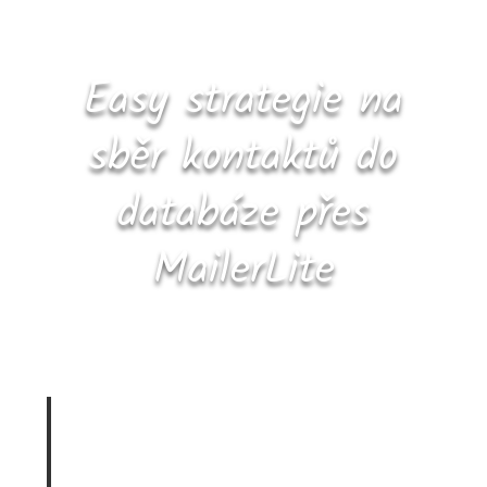
Easy strategie na
sběr kontaktů do
databáze přes
MailerLite