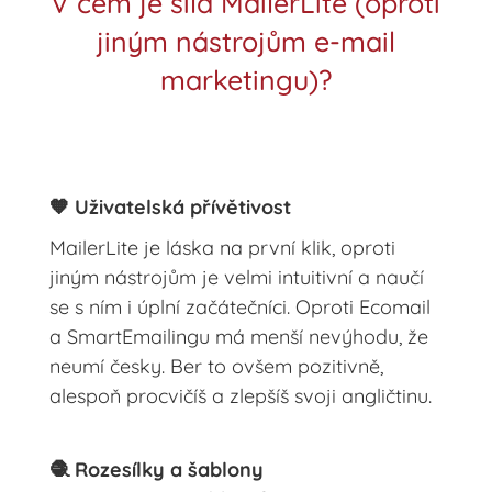
V čem je síla MailerLite (oproti
jiným nástrojům e-mail
marketingu)?
🧡 Uživatelská přívětivost
MailerLite je láska na první klik, oproti
jiným nástrojům je velmi intuitivní a naučí
se s ním i úplní začátečníci. Oproti Ecomail
a SmartEmailingu má menší nevýhodu, že
neumí česky. Ber to ovšem pozitivně,
alespoň procvičíš a zlepšíš svoji angličtinu.
🧶 Rozesílky a šablony