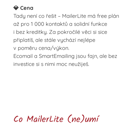
💎 Cena
Tady není co řešit – MailerLite má free plán
až pro 1 000 kontaktů a solidní funkce
i bez kreditky. Za pokročilé věci si sice
připlatíš, ale stále vychází nejlépe
v poměru cena/výkon.
Ecomail a SmartEmailing jsou fajn, ale bez
investice si s nimi moc neužiješ.
Co MailerLite (ne)umí