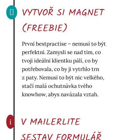
VYTVOŘ SI MAGNET

(FREEBIE)
První bestpractise – nemusí to být
perfektní. Zamysli se nad tím, co
tvoji ideální klientku pálí, co by
potřebovala, co by ji vytrhlo trn
z paty. Nemusí to být nic velkého,
stačí malá ochutnávka tvého
knowhow, abys navázala vztah.
V MAILERLITE
i
SESTAV FORMULÁŘ