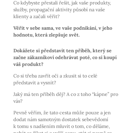
Co kdybyste přestali řešit, jak vaše produkty,
služby, propagační aktivity působí na vaše
klienty a začali věřit?
Věřit v sebe sama, ve vaše podnikání, v jeho
hodnotu, která zlepšuje svět.
Dokážete si představit ten příběh, který se
začne zákazníkovi odehrávat poté, co si koupí
váš produkt?
Co si třeba zavřít oči a zkusit si to celé
představit a vysnít?
Jaký má ten příběh děj? A co z toho “kápne” pro
vás?
Pevně věřím, že tato cesta může pouze a jen
dodat nám samotným dostatek sebevědomí
k tomu s nadšením mluvit o tom, co děláme,
nebát se říkat si o vyšší cenu, stát si pevně za