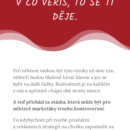
V CO VĚŘÍŠ, TO SE TI
DĚJE.
Pro některé mohou být tyto výroky už moc ezo,
někteří budou blaženě kývat hlavou a jen se
ladit na další řádky. Rozhodnutí je na každém
z nás a upřímně chápu obě strany mince.
A teď přichází ta otázka, která může být pro
některé markeťáky trochu kontroverzní.
Co kdybychom při tvorbě produktů
a reklamních strategií na chvilku zapomněli na