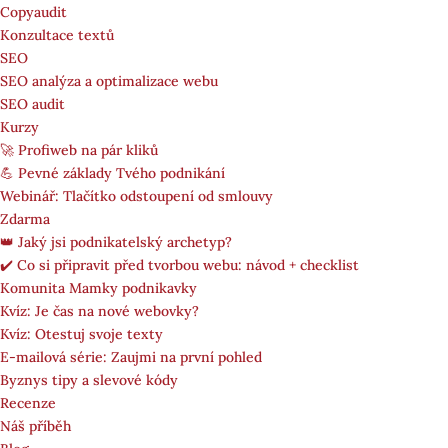
Copyaudit
Konzultace textů
SEO
SEO analýza a optimalizace webu
SEO audit
Kurzy
🚀 Profiweb na pár kliků
💪 Pevné základy Tvého podnikání
Webinář: Tlačítko odstoupení od smlouvy
Zdarma
👑 Jaký jsi podnikatelský archetyp?
✔️ Co si připravit před tvorbou webu: návod + checklist
Komunita Mamky podnikavky
Kvíz: Je čas na nové webovky?
Kvíz: Otestuj svoje texty
E-mailová série: Zaujmi na první pohled
Byznys tipy a slevové kódy
Recenze
Náš příběh