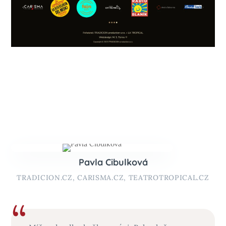
Pavla Cibulková
TRADICION.CZ, CARISMA.CZ, TEATROTROPICAL.CZ