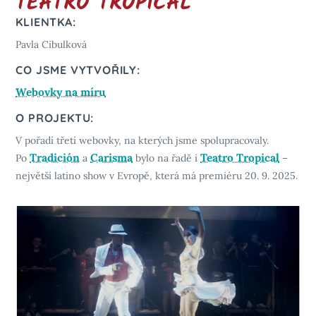
TEATRO TROPICAL
KLIENTKA:
Pavla Cibulková
CO JSME VYTVOŘILY:
Webovky na míru
O PROJEKTU:
V pořadí třetí webovky, na kterých jsme spolupracovaly.
Tradición
Carisma
Teatro Tropical
Po
a
bylo na řadě i
–
největší latino show v Evropě, která má premiéru 20. 9. 2025.