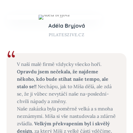
Adéla Bryjová
PILATESZIVE.CZ
V naší malé firmě vždycky všecko hoří.
Opravdu jsem nečekala, že najdeme
někoho, kdo bude stíhat naše tempo, ale
stalo se!!
Nechápu, jak to Míša dělá, ale zdá
se, že ji vůbec nevytáčí naše na-poslední-
chvíli nápady a změny.
Naše zakázka byla poměrně velká a s mnoha
neznámymi. Míša si vše nastudovala a zdárně
zvládla.
Velkým překvapením byl i skvělý
design
, za který Míši z velké části vděčíme,