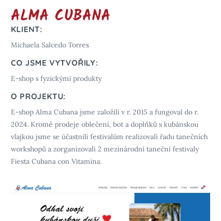
ALMA CUBANA
KLIENT:
Michaela Salcedo Torres
CO JSME VYTVOŘILY:
E-shop s fyzickými produkty
O PROJEKTU:
E-shop Alma Cubana jsme založili v r. 2015 a fungoval do r.
2024. Kromě prodeje oblečení, bot a doplňků s kubánskou
vlajkou jsme se účastnili festivalům realizovali řadu tanečních
workshopů a zorganizovali 2 mezinárodní taneční festivaly
Fiesta Cubana con Vitamina.